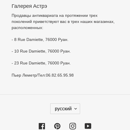
Галерея Астрэ
Продавцы антиквариата на протяжении трех
поколений приветствуют вас в трех наших магазинах,
расположенных:
- 8 Rue Damiette, 76000 Руан.
- 10 Rue Damiette, 76000 Руан.
- 23 Rue Damiette, 76000 Руан.
Пьер Леметр/Тел:06.82.65.95.98
Я
русский
З
Ы
Facebook
Pinterest
Instagram
YouTube
К