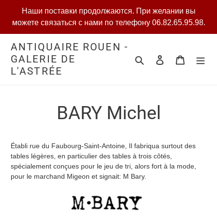
Перейти
Наши поставки продолжаются. При желании вы
к
можете связаться с нами по телефону 06.82.65.95.98.
содержанию
ANTIQUAIRE ROUEN -
GALERIE DE
поиск
Войти в систем
Ваш выб
L'ASTRÉE
BARY Michel
Établi rue du Faubourg-Saint-Antoine, Il fabriqua surtout des
tables légères, en particulier des tables à trois côtés,
spécialement conçues pour le jeu de tri, alors fort à la mode,
pour le marchand Migeon et signait: M Bary.