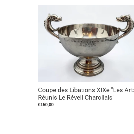
Coupe
des
Libations
XIXe
"Les
Arts
Réunis
Le
Réveil
Charollais"
Coupe des Libations XIXe "Les Art
Réunis Le Réveil Charollais"
Prix
€150,00
normal