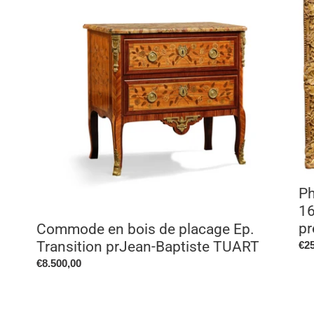
en
W
bois
(Ha
de
161
placage
166
Ep.
La
Transition
hal
prJean-
de
o
Baptiste
cav
TUART
prè
de
n
la
fon
P
16
pr
Commode en bois de placage Ep.
Transition prJean-Baptiste TUART
Pri
€25
no
Prix
€8.500,00
normal