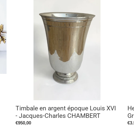
en
LA
argent
(18
époque
189
Louis
Le
XVI
Gro
-
Hor
Jacques-
à
Charles
Ro
CHAMBERT
18
Timbale en argent époque Louis XVI
He
- Jacques-Charles CHAMBERT
Gr
Prix
€950,00
Pri
€3.
normal
no