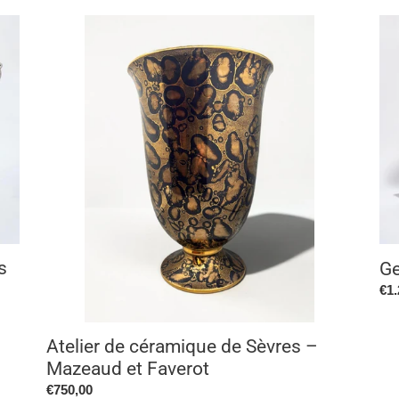
Atelier
Geo
de
Hen
céramique
LA
de
"Pé
Sèvres
–
Mazeaud
et
Faverot
s
Ge
Pri
€1.
no
Atelier de céramique de Sèvres –
Mazeaud et Faverot
Prix
€750,00