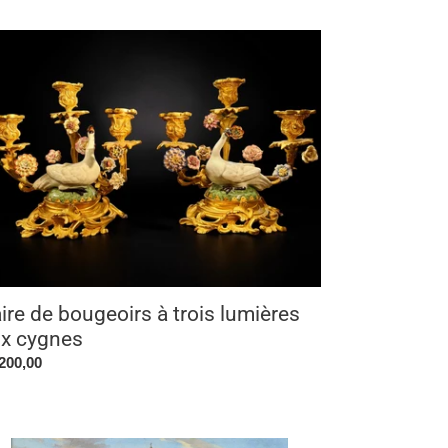
re
geoirs
s
ières
x
gnes
ire de bougeoirs à trois lumières
x cygnes
x
200,00
rmal
ri