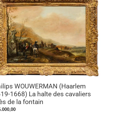
OUWERMAN
arlem
9-
8)
te
s
aliers
s
tain
hilips WOUWERMAN (Haarlem
19-1668) La halte des cavaliers
ès de la fontain
x
.000,00
rmal