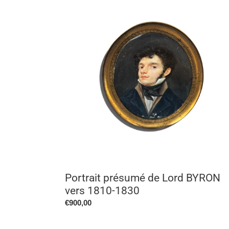
présumé
c
de
Lord
t
BYRON
vers
i
1810-
1830
:
Portrait présumé de Lord BYRON
vers 1810-1830
Prix
€900,00
normal