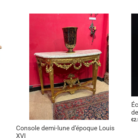
normal
Console
Écu
demi-
en
lune
arg
d’époque
mas
Louis
-
XVI
Co
de
Mé
-
Ep.
XVI
Éc
de
Pri
€2.
no
Console demi-lune d’époque Louis
XVI