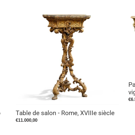
Table
Pai
de
de
salon
con
-
au
Rome,
pa
XVIIIe
de
siècle
vig
Ep
Lou
XV
Pa
vi
Pri
€6.
no
o
Table de salon - Rome, XVIIIe siècle
Prix
€11.000,00
normal