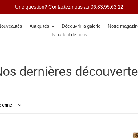
Une question? Contactez nous au 06.83.95.63.12
Nouveautés
Antiquités
Découvrir la galerie
Notre magazin
Ils parlent de nous
C
os dernières découvert
o
e
Commode
Phi