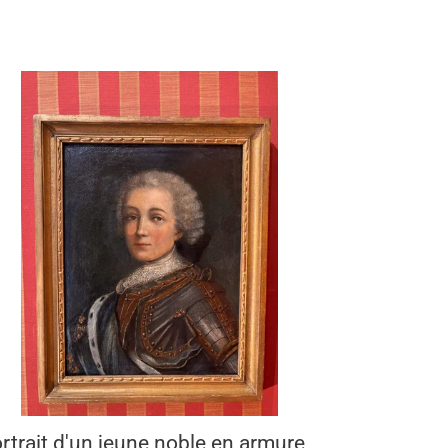
trait
n
ne
le
mure
IIe
rtrait d'un jeune noble en armure