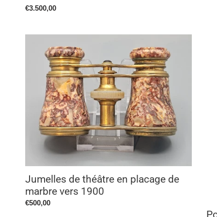
Prix
€3.500,00
normal
Jumelles
Por
de
d'u
théâtre
jeu
en
nob
placage
en
de
ar
marbre
Ep
vers
XVI
1900
Jumelles de théâtre en placage de
marbre vers 1900
Prix
€500,00
Po
normal