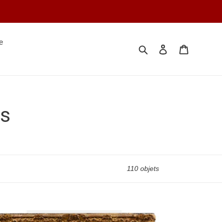
e
Rechercher
Se connecter
Votre séle
es
110 objets
lips