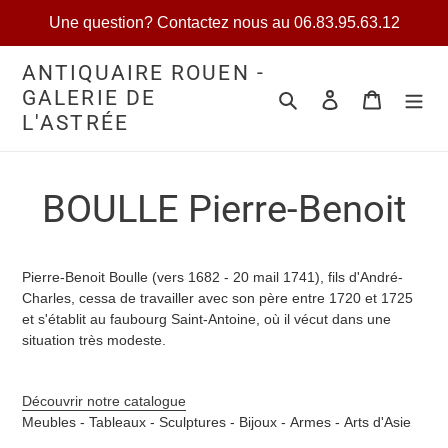
Passer
Une question? Contactez nous au 06.83.95.63.12
au
contenu
ANTIQUAIRE ROUEN -
GALERIE DE
Rechercher
Se connecter
Votre séle
L'ASTRÉE
BOULLE Pierre-Benoit
Pierre-Benoit Boulle (vers 1682 - 20 mail 1741), fils d'André-
Charles, cessa de travailler avec son père entre 1720 et 1725
et s'établit au faubourg Saint-Antoine, où il vécut dans une
situation très modeste.
Découvrir notre catalogue
Meubles -
Tableaux -
Sculptures -
Bijoux -
Armes -
Arts d'Asie