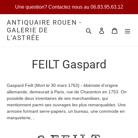
Passer
Une question? Contactez nous au 06.83.95.63.12
au
contenu
ANTIQUAIRE ROUEN -
GALERIE DE
Rechercher
Se connecter
Votre séle
L'ASTRÉE
FEILT Gaspard
Gaspard Feilt (Mort le 30 mars 1763) - ébéniste d'origine
allemande, demeurait à Paris, rue de Charenton en 1753. On
possède deux inventaires de ses marchandises, qui
mentionnent parmi ses ouvrages les plus remarquables: Une
armoire formant serre-papiers, un bureau, une commode en
marqueterie,...