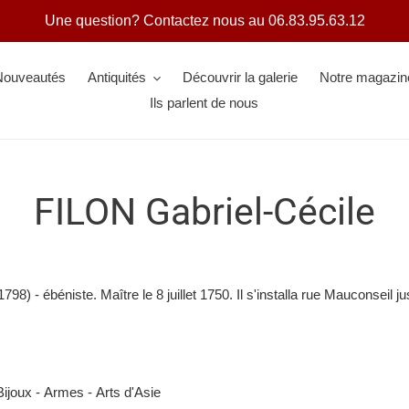
Une question? Contactez nous au 06.83.95.63.12
Nouveautés
Antiquités
Découvrir la galerie
Notre magazin
Ils parlent de nous
FILON Gabriel-Cécile
1798) - ébéniste. Maître le 8 juillet 1750. Il s'installa rue Mauconseil j
Bijoux -
Armes -
Arts d'Asie