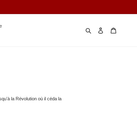
e
Rechercher
Se connecter
Votre séle
usqu'à la Révolution où il céda la