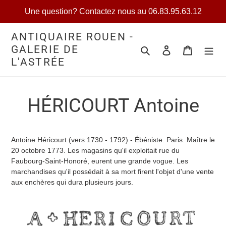
Passer
Une question? Contactez nous au 06.83.95.63.12
au
contenu
ANTIQUAIRE ROUEN -
GALERIE DE
Rechercher
Se connecter
Votre séle
L'ASTRÉE
HÉRICOURT Antoine
Antoine Héricourt (vers 1730 - 1792) - Ébéniste. Paris. Maître le
20 octobre 1773. Les magasins qu'il exploitait rue du
Faubourg-Saint-Honoré, eurent une grande vogue. Les
marchandises qu'il possédait à sa mort firent l'objet d'une vente
aux enchères qui dura plusieurs jours.