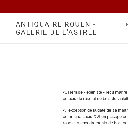
Passer
au
contenu
ANTIQUAIRE ROUEN -
GALERIE DE L'ASTRÉE
A. Hérissé - ébéniste - reçu maîtr
de bois de rose et de bois de violet
A l'exception de la date de sa maî
demi-lune Louis XVI en placage de b
rose et à encadrements de bois de 