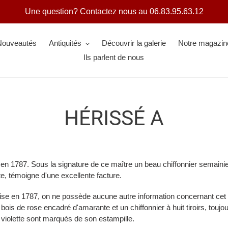
Une question? Contactez nous au 06.83.95.63.12
Nouveautés
Antiquités
Découvrir la galerie
Notre magazin
Ils parlent de nous
HÉRISSÉ A
e en 1787. Sous la signature de ce maître un beau chiffonnier semaini
te, témoigne d'une excellente facture.
trise en 1787, on ne possède aucune autre information concernant ce
ois de rose encadré d'amarante et un chiffonnier à huit tiroirs, toujo
violette sont marqués de son estampille.