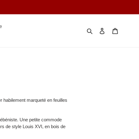
e
Rechercher
Se connecter
Votre séle
er habilement marqueté en feuilles
t ébéniste. Une petite commode
urs de style Louis XVI, en bois de