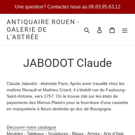
Passer
Une question? Contactez nous au 06.83.95.63.12
au
contenu
ANTIQUAIRE ROUEN -
GALERIE DE
Rechercher
Se connecter
Votre séle
L'ASTRÉE
JABODOT Claude
Claude Jabodot - ébéniste Paris. Après avoir travaillé chez les
maîtres Revault et Mathieu Criard, il s'établit rue du Faubourg-
Saint-Antoine, vers 1757. On le trouve cité sur les états de
payements des Menus-Plaisirs pour la fourniture d'une cassette
en marqueterie à fleurs destinée qu duc de Bourgogne.
Découvrir notre catalogue
Meubles -
Tableaux -
Sculptures -
Bijoux -
Armes -
Arts d'Asie