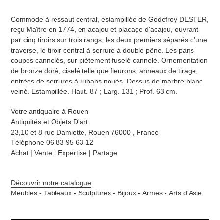
Ajout
d'un
Commode à ressaut central, estampillée de Godefroy DESTER,
produit
reçu Maître en 1774, en acajou et placage d'acajou, ouvrant
à
par cinq tiroirs sur trois rangs, les deux premiers séparés d'une
votre
traverse, le tiroir central à serrure à double pêne. Les pans
sélection
coupés cannelés, sur piètement fuselé cannelé. Ornementation
de bronze doré, ciselé telle que fleurons, anneaux de tirage,
entrées de serrures à rubans noués. Dessus de marbre blanc
veiné. Estampillée. Haut. 87 ; Larg. 131 ; Prof. 63 cm.
Votre antiquaire à Rouen
Antiquités et Objets D'art
23,10 et 8 rue Damiette,
Rouen 76000 , France
Téléphone 06 83 95 63 12
Achat | Vente | Expertise | Partage
Découvrir notre catalogue
Meubles -
Tableaux -
Sculptures -
Bijoux -
Armes -
Arts d'Asie