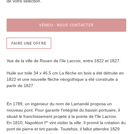
de votre selection.
VENDU - NOUS CONTACTER
FAIRE UNE OFFRE
Ajout
d'un
Vue de la ville de Rouen de l'Ile Lacroix, entre 1822 et 1827.
produit
à
Huile sur toile 34 x 46,5 cm La flèche en bois a été détruite en
votre
1822 et une nouvelle flèche néogothique a été construite à
sélection
partir de 1827.
En 1789, un ingénieur du nom de Lamandé proposa un
nouveau pont. Pour garantir l'intégrité du bassin portuaire, il
situait le franchissement projeté à la pointe de l'île Lacroix.
er
En 1810, Napoléon I
vint visiter la ville. Il promit la création du
pont de pierre et tint parole. Toutefois, il fallut attendre 1829