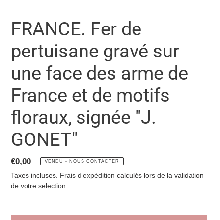
FRANCE. Fer de
pertuisane gravé sur
une face des arme de
France et de motifs
floraux, signée "J.
GONET"
Prix
€0,00
VENDU - NOUS CONTACTER
normal
Taxes incluses.
Frais d'expédition
calculés lors de la validation
de votre selection.