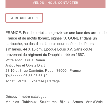
VENDU - NOUS CONTACTER
FAIRE UNE OFFRE
Ajout
d'un
FRANCE. Fer de pertuisane gravé sur une face des armes de
produit
France et de motifs floraux, signée "J. GONET" dans un
à
cartouche, au dos d'un dauphin couronné et de décors
votre
similaires. 44 X 15 cm. Epoque Louis XV. Sans doute
sélection
provenant du régiment du Dauphin créé en 1667.
Votre antiquaire à Rouen
Antiquités et Objets D'art
23,10 et 8 rue Damiette,
Rouen 76000 , France
Téléphone 06 83 95 63 12
Achat | Vente | Expertise | Partage
Découvrir notre catalogue
Meubles -
Tableaux -
Sculptures -
Bijoux -
Armes -
Arts d'Asie