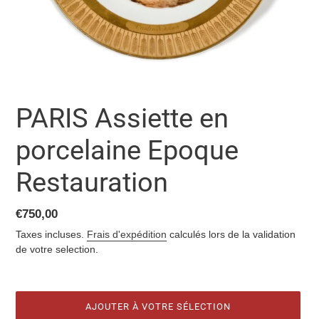
PARIS Assiette en
porcelaine Epoque
Restauration
Prix
€750,00
normal
Taxes incluses.
Frais d'expédition
calculés lors de la validation
de votre selection.
AJOUTER À VOTRE SÉLECTION