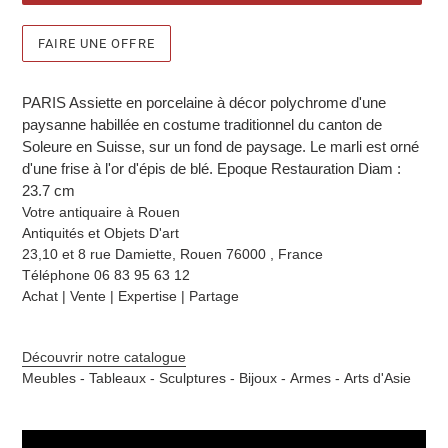
FAIRE UNE OFFRE
Ajout
d'un
PARIS Assiette en porcelaine à décor polychrome d'une
produit
paysanne habillée en costume traditionnel du canton de
à
Soleure en Suisse, sur un fond de paysage. Le marli est orné
votre
d'une frise à l'or d'épis de blé. Epoque Restauration Diam :
sélection
23.7 cm
Votre antiquaire à Rouen
Antiquités et Objets D'art
23,10 et 8 rue Damiette,
Rouen 76000 , France
Téléphone 06 83 95 63 12
Achat | Vente | Expertise | Partage
Découvrir notre catalogue
Meubles -
Tableaux -
Sculptures -
Bijoux -
Armes -
Arts d'Asie