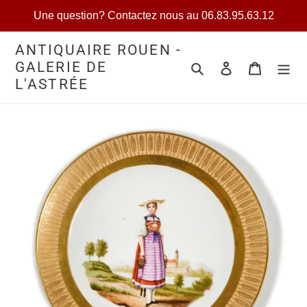
Passer
Une question? Contactez nous au 06.83.95.63.12
au
contenu
ANTIQUAIRE ROUEN -
GALERIE DE
Rechercher
Se connecter
Votre séle
L'ASTRÉE