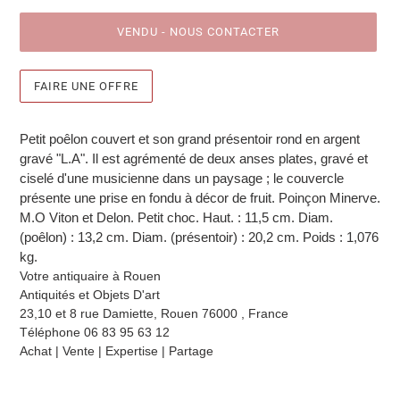
VENDU - NOUS CONTACTER
FAIRE UNE OFFRE
Ajout
d'un
Petit poêlon couvert et son grand présentoir rond en argent
produit
gravé "L.A". Il est agrémenté de deux anses plates, gravé et
à
ciselé d'une musicienne dans un paysage ; le couvercle
votre
présente une prise en fondu à décor de fruit. Poinçon Minerve.
sélection
M.O Viton et Delon. Petit choc. Haut. : 11,5 cm. Diam.
(poêlon) : 13,2 cm. Diam. (présentoir) : 20,2 cm. Poids : 1,076
kg.
Votre antiquaire à Rouen
Antiquités et Objets D'art
23,10 et 8 rue Damiette,
Rouen 76000 , France
Téléphone 06 83 95 63 12
Achat | Vente | Expertise | Partage