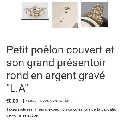
Petit poêlon couvert et
son grand présentoir
rond en argent gravé
"L.A"
Prix
€0,00
VENDU - NOUS CONTACTER
normal
Taxes incluses.
Frais d'expédition
calculés lors de la validation
de votre selection.