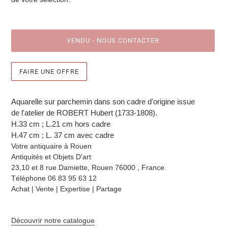
VENDU - NOUS CONTACTER
FAIRE UNE OFFRE
Ajout
d'un
Aquarelle sur parchemin dans son cadre d'origine issue
produit
de l'atelier de ROBERT Hubert (1733-1808).
à
H.33 cm ; L.21 cm hors cadre
votre
H.
47 cm ; L. 37 cm avec cadre
sélection
Votre antiquaire à Rouen
Antiquités et Objets D'art
23,10 et 8 rue Damiette,
Rouen 76000 , France
Téléphone 06 83 95 63 12
Achat | Vente | Expertise | Partage
Découvrir notre catalogue